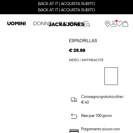
BACK AT IT | ACQUISTA SUBITO
BACK AT IT | ACQUISTA SUBITO
UOMINI
DONNE
BAMBINI
ESPADRILLAS
€ 29.99
NERO / ANTHRACITE
Consegna gratuita oltre i
€ 40
Resi per 100 giorni
Pagamento sicuro con