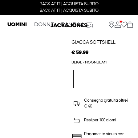
BACK AT IT | ACQUISTA SUBITO
BACK AT IT | ACQUISTA SUBITO
UOMINI
DONNE
BAMBINI
GIACCA SOFTSHELL
€ 59.99
BEIGE / MOONBEAM
Consegna gratuita oltre i
€ 40
Resi per 100 giorni
Pagamento sicuro con