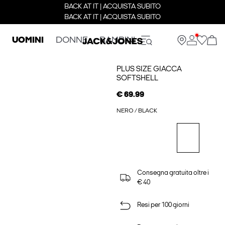
BACK AT IT | ACQUISTA SUBITO
BACK AT IT | ACQUISTA SUBITO
UOMINI
DONNE
BAMBINI
PLUS SIZE GIACCA
SOFTSHELL
€ 69.99
NERO / BLACK
Consegna gratuita oltre i
€ 40
Resi per 100 giorni