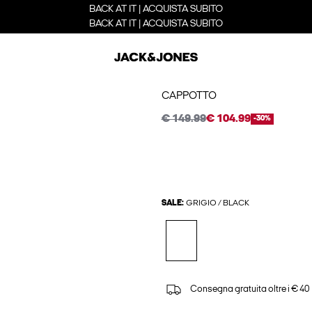
BACK AT IT | ACQUISTA SUBITO
BACK AT IT | ACQUISTA SUBITO
CAPPOTTO
€ 149.99
€ 104.99
-30%
SALE:
GRIGIO / BLACK
Consegna gratuita oltre i € 40