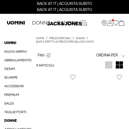
BACK AT IT | ACQUISTA SUBITO
BACK AT IT | ACQUISTA SUBITO
UOMINI
DONNE
BAMBINI
HOME
PREZZI SPECIALI
JEANS
SLIM E DRITTO A PREZZI SPECIALI DA UOMO
UOMINI
NUOVI ARRIVI
ORDINA PER
ABBIGLIAMENTO
3 ARTICOLI
DENIM
SCARPE
ACCESSORI
PREMIUM
SALDI
TAGLIE FORTI
DONNE