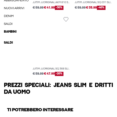
ABBIGLIAMENTO
JJITIM JJORIGINAL AKM 810 SLIM STRAIGHT FIT
JJITIM JJORIGINAL SQ 031 SLIM STRAIGHT FIT
€ 59.99
€ 41.99
-30%
€ 59.99
€ 35.99
-40%
NUOVI ARRIVI
DENIM
SALDI
BAMBINI
SALDI
JJITIM JJORIGINAL SQ 368 SLIM STRAIGHT FIT
€ 59.99
€ 47.99
-20%
PREZZI SPECIALI: JEANS SLIM E DRITTI
DA UOMO
TI POTREBBERO INTERESSARE