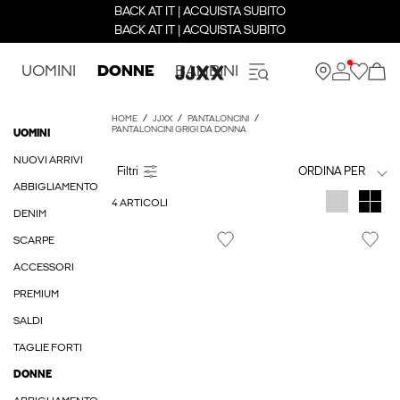
BACK AT IT | ACQUISTA SUBITO
BACK AT IT | ACQUISTA SUBITO
UOMINI
DONNE
BAMBINI
HOME
JJXX
PANTALONCINI
PANTALONCINI GRIGI DA DONNA
UOMINI
NUOVI ARRIVI
ORDINA PER
ABBIGLIAMENTO
4 ARTICOLI
DENIM
SCARPE
ACCESSORI
PREMIUM
SALDI
TAGLIE FORTI
DONNE