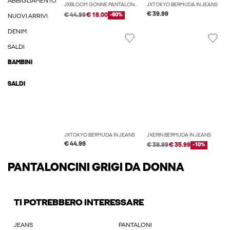
ABBIGLIAMENTO
JXBLOOM GONNE PANTALONCINO
JXTOKYO BERMUDA IN JEANS
€ 39.99
€ 44.99
€ 18.00
-60%
NUOVI ARRIVI
DENIM
SALDI
BAMBINI
SALDI
JXTOKYO BERMUDA IN JEANS
JXERIN BERMUDA IN JEANS
€ 44.99
€ 39.99
€ 35.99
-10%
PANTALONCINI GRIGI DA DONNA
TI POTREBBERO INTERESSARE
JEANS
PANTALONI