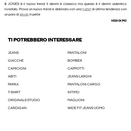
& JONES è il nuovo trend. Il denim è classico ma questo è il denim autentico
rivisitato. Prova un nuovo trend e abbinalo con una
t-shirt
di ultima tendenza con
un paio di
stivali
in pelle
VEDI DI PIÙ
TI POTREBBERO INTERESSARE
JEANS
PANTALONI
GIACCHE
BOMBER
CAMICIONI
CAPPOTTI
ABITI
JEANS LARGHI
PARKA
PANTALONI CARGO
T-SHIRT
INTIMO
ORIGINALS STUDIO
MAGLIONI
CARDIGAN
WIDE FIT JEANS UOMO