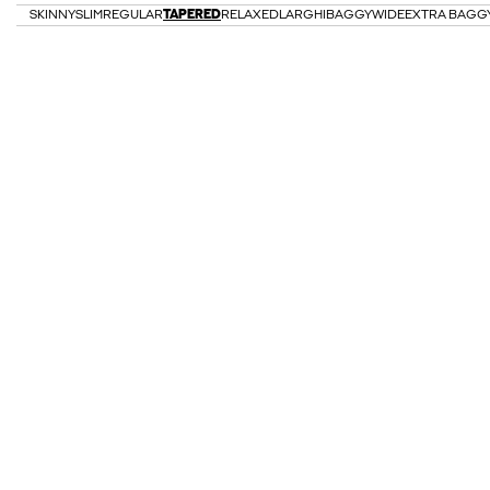
SKINNY
SLIM
REGULAR
TAPERED
RELAXED
LARGHI
BAGGY
WIDE
EXTRA BAGG