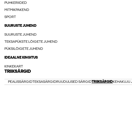
PUHKERIIDED
MITMIKPAKEND
SPORT
SUURUSTE JUHEND
SUURUSTE JUHEND
TEKSAPÜKSTE LÕIGETE JUHEND
PÜKSILÕIGETE JUHEND
IDEAALNE KINGITUS
KINKEKART
TRIIKSÄRGID
PEALISSÄRGID
TEKSASÄRGID
RUUDULISED SÄRGID
TRIIKSÄRGID
KEHAKUJU 