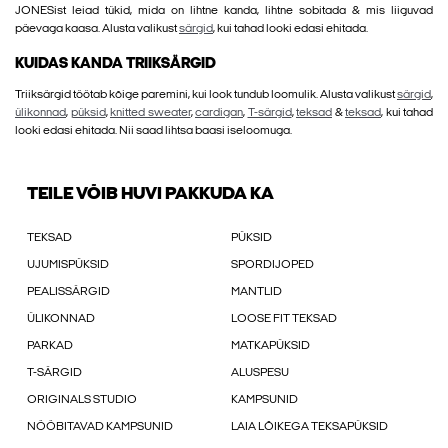
JONESist leiad tükid, mida on lihtne kanda, lihtne sobitada & mis liiguvad
päevaga kaasa. Alusta valikust
särgid
, kui tahad looki edasi ehitada.
KUIDAS KANDA TRIIKSÄRGID
Triiksärgid töötab kõige paremini, kui look tundub loomulik. Alusta valikust
särgid
,
ülikonnad
,
püksid
,
knitted sweater
,
cardigan
,
T-särgid
,
teksad
&
teksad
, kui tahad
looki edasi ehitada. Nii saad lihtsa baasi iseloomuga.
TEILE VÕIB HUVI PAKKUDA KA
TEKSAD
PÜKSID
UJUMISPÜKSID
SPORDIJOPED
PEALISSÄRGID
MANTLID
ÜLIKONNAD
LOOSE FIT TEKSAD
PARKAD
MATKAPÜKSID
T-SÄRGID
ALUSPESU
ORIGINALS STUDIO
KAMPSUNID
NÖÖBITAVAD KAMPSUNID
LAIA LÕIKEGA TEKSAPÜKSID