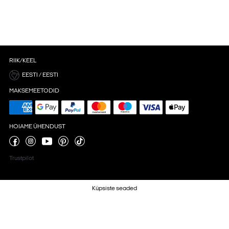
RIIK/KEEL
EESTI / EESTI
MAKSEMEETODID
HOIAME ÜHENDUST
Trustpilot
Küpsiste seaded