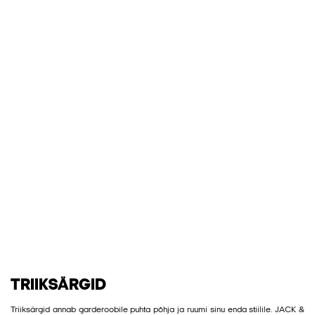
TRIIKSÄRGID
Triiksärgid annab garderoobile puhta põhja ja ruumi sinu enda stiilile. JACK &