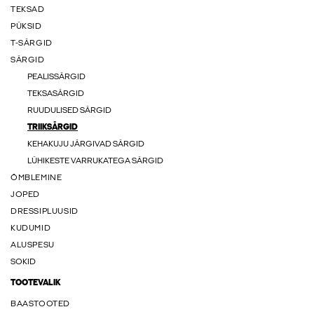
TEKSAD
PÜKSID
T-SÄRGID
SÄRGID
PEALISSÄRGID
TEKSASÄRGID
RUUDULISED SÄRGID
TRIIKSÄRGID
KEHAKUJU JÄRGIVAD SÄRGID
LÜHIKESTE VARRUKATEGA SÄRGID
ÕMBLEMINE
JOPED
DRESSIPLUUSID
KUDUMID
ALUSPESU
SOKID
TOOTEVALIK
BAASTOOTED