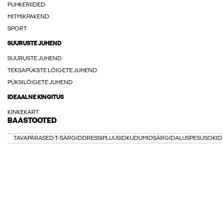
PUHKERIIDED
MITMIKPAKEND
SPORT
SUURUSTE JUHEND
SUURUSTE JUHEND
TEKSAPÜKSTE LÕIGETE JUHEND
PÜKSILÕIGETE JUHEND
IDEAALNE KINGITUS
KINKEKART
BAASTOOTED
TAVAPÄRASED T-SÄRGID
DRESSIPLUUSID
KUDUMID
SÄRGID
ALUSPESU
SOKID