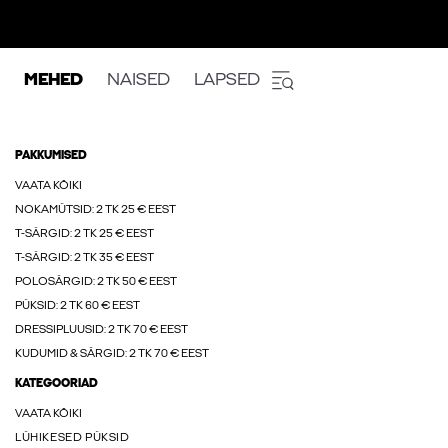
MEHED
NAISED
LAPSED
PAKKUMISED
VAATA KÕIKI
NOKAMÜTSID: 2 TK 25 € EEST
T-SÄRGID: 2 TK 25 € EEST
T-SÄRGID: 2 TK 35 € EEST
POLOSÄRGID: 2 TK 50 € EEST
PÜKSID: 2 TK 60 € EEST
DRESSIPLUUSID: 2 TK 70 € EEST
KUDUMID & SÄRGID: 2 TK 70 € EEST
KATEGOORIAD
VAATA KÕIKI
LÜHIKESED PÜKSID