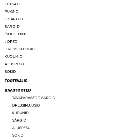
TEKSAD
PÜKSID
T-SÄRGID
SÄRGID
ÕMBLEMINE
JOPED
DRESSIPLUUSID
KUDUMID
ALUSPESU
SOKID
TOOTEVALIK
BAASTOOTED
TAVAPÄRASED T-SÄRGID
DRESSIPLUUSID
KUDUMID
SÄRGID
ALUSPESU
SOKID