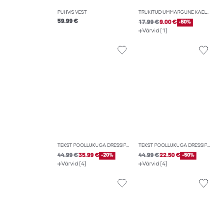
PUHVIS VEST
TRÜKITUD ÜMMARGUNE KAELUS T-SÄRK
59.99 €
17.99 €
9.00 €
-50%
Värvid (1)
TEKST POOLLUKUGA DRESSIPLUUS
TEKST POOLLUKUGA DRESSIPLUUS
44.99 €
35.99 €
-20%
44.99 €
22.50 €
-50%
Värvid (4)
Värvid (4)