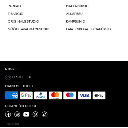
PARKAD
MATKAPÜKSID
T-SÄRGID
ALUSPESU
ORIGINALS STUDIO
KAMPSUNID
NÖÖBITAVAD KAMPSUNID
LAIA LÕIKEGA TEKSAPÜKSID
RIIK/KEEL
EESTI / EESTI
MAKSEMEETODID
HOIAME ÜHENDUST
Trustpilot