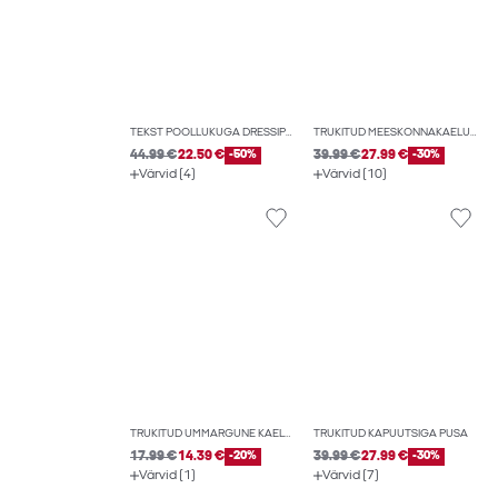
TEKST POOLLUKUGA DRESSIPLUUS
TRÜKITUD MEESKONNAKAELUSEGA HIGISTAMISSÄRK
44.99 €
22.50 €
-50%
39.99 €
27.99 €
-30%
Värvid (4)
Värvid (10)
TRÜKITUD ÜMMARGUNE KAELUS T-SÄRK
TRÜKITUD KAPUUTSIGA PUSA
17.99 €
14.39 €
-20%
39.99 €
27.99 €
-30%
Värvid (1)
Värvid (7)