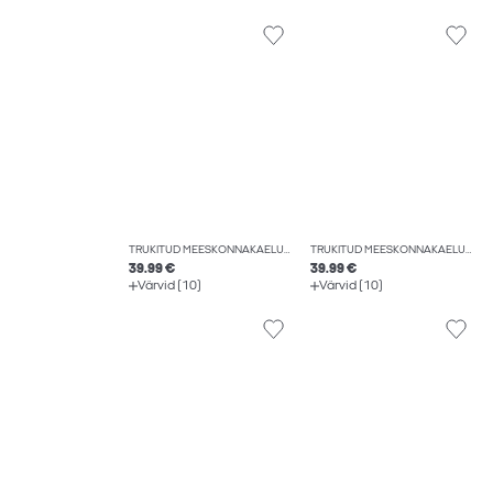
TRÜKITUD MEESKONNAKAELUSEGA HIGISTAMISSÄRK
TRÜKITUD MEESKONNAKAELUSEGA HIGISTAMISSÄRK
39.99 €
39.99 €
Värvid (10)
Värvid (10)