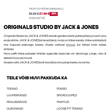
TRÜKITUD MEESKONNAKAELUSEGA HIGISTAMISSÄRK
39.99 €
27.99 €
-30%
Värvid (10)
ORIGINALS STUDIO BY JACK & JONES
Originals Studio by JACK & JONES annab garderoobile puhta põhja ja ruumi sinu
enda stiilile. JACK & JONESist leiad tükid, mida on lihtne kanda, lihtne sobitada &
mis liiguvad päevaga kaasa. Alusta valikust
teksad
, kui tahad looki edasi
ehitada.
Hoia outfit lihtne puhaste kihtide, tugevate basicute või denimiga. Lõige, värv &
detailid loovad moodi.
Avasta valik JACK & JONESis & leia tükid oma järgmiseks move’iks.
TEILE VÕIB HUVI PAKKUDA KA
TEKSAD
PÜKSID
UJUMISPÜKSID
SPORDIJOPED
PEALISSÄRGID
MANTLID
ÜLIKONNAD
LOOSE FIT TEKSAD