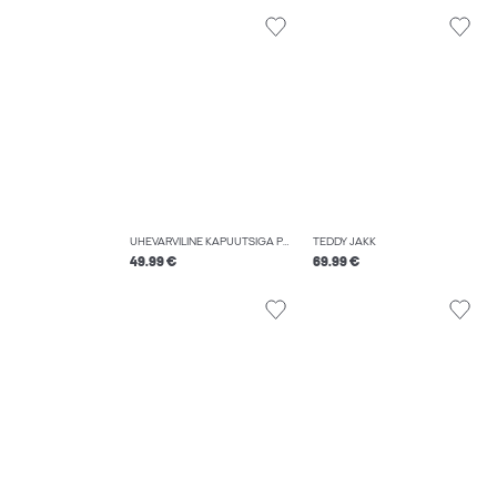
ÜHEVÄRVILINE KAPUUTSIGA PUSA
TEDDY JAKK
49.99 €
69.99 €