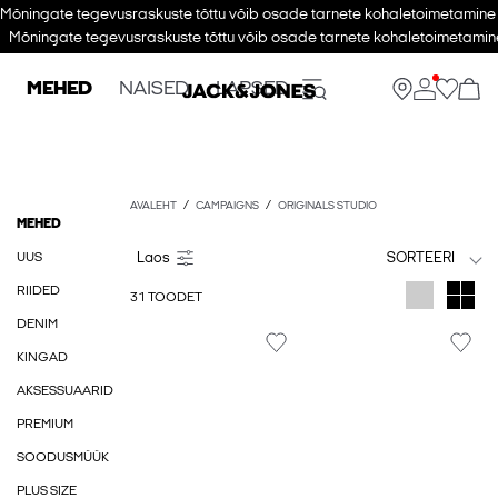
Mõningate tegevusraskuste tõttu võib osade tarnete kohaletoimetamine v
Mõningate tegevusraskuste tõttu võib osade tarnete kohaletoimetamine
MEHED
NAISED
LAPSED
AVALEHT
CAMPAIGNS
ORIGINALS STUDIO
MEHED
UUS
SORTEERI
RIIDED
31 TOODET
DENIM
KINGAD
AKSESSUAARID
PREMIUM
SOODUSMÜÜK
PLUS SIZE