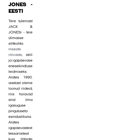
JONES -
EESTI
Tere tulemast
JACK &
JONESi - teie
ülimasse
sihtkohta
meeste
rõivaste
, stiili
ja igapäevase
enesekindluse
leidmiseks.
Alates 1990.
aastast oleme
loonud riideid,
mis hoiavad
sind ilma
igasuguse
pingutuseta
esinduslikuna.
Alates
igapäevastest
teksariietest
kuni lihtsate