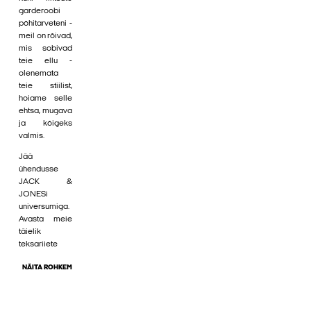
garderoobi
põhitarveteni -
meil on rõivad,
mis sobivad
teie ellu -
olenemata
teie stiilist,
hoiame selle
ehtsa, mugava
ja kõigeks
valmis.
Jää
ühendusse
JACK &
JONESi
universumiga.
Avasta meie
täielik
teksariiete
NÄITA ROHKEM