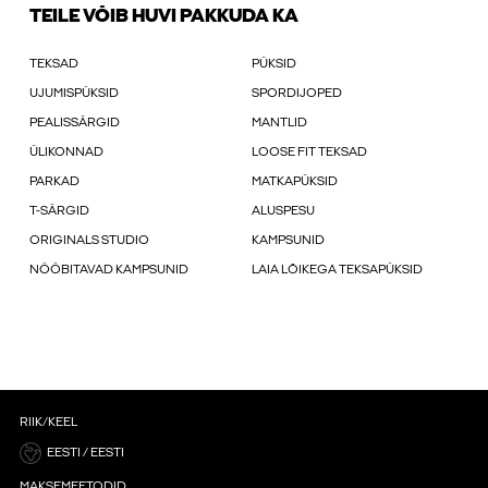
TEILE VÕIB HUVI PAKKUDA KA
TEKSAD
PÜKSID
UJUMISPÜKSID
SPORDIJOPED
PEALISSÄRGID
MANTLID
ÜLIKONNAD
LOOSE FIT TEKSAD
PARKAD
MATKAPÜKSID
T-SÄRGID
ALUSPESU
ORIGINALS STUDIO
KAMPSUNID
NÖÖBITAVAD KAMPSUNID
LAIA LÕIKEGA TEKSAPÜKSID
RIIK/KEEL
EESTI / EESTI
MAKSEMEETODID