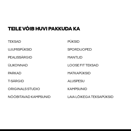
TEILE VÕIB HUVI PAKKUDA KA
TEKSAD
PÜKSID
UJUMISPÜKSID
SPORDIJOPED
PEALISSÄRGID
MANTLID
ÜLIKONNAD
LOOSE FIT TEKSAD
PARKAD
MATKAPÜKSID
T-SÄRGID
ALUSPESU
ORIGINALS STUDIO
KAMPSUNID
NÖÖBITAVAD KAMPSUNID
LAIA LÕIKEGA TEKSAPÜKSID