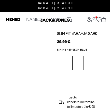
BACK AT IT | OSTA KOHE
BACK AT IT | OSTA KOHE
MEHED
NAISED
LAPSED
SLIM FIT VABAAJA SÄRK
29.99 €
SININE / ENSIGN BLUE
Tasuta
kohaletoimetamine
tellimustele üle € 40