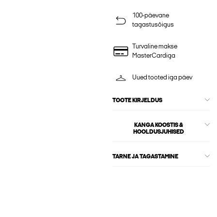
100-päevane
tagastusõigus
Turvaline makse
MasterCardiga
Uued tooted iga päev
TOOTE KIRJELDUS
KANGA KOOSTIS &
HOOLDUSJUHISED
TARNE JA TAGASTAMINE