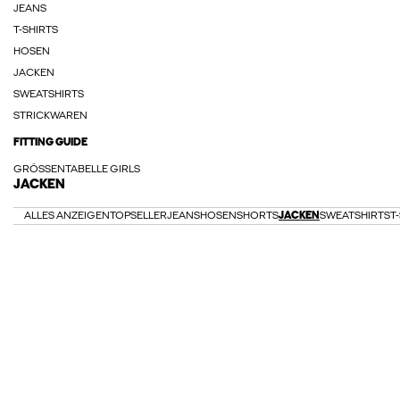
JEANS
T-SHIRTS
HOSEN
JACKEN
SWEATSHIRTS
STRICKWAREN
FITTING GUIDE
GRÖSSENTABELLE GIRLS
JACKEN
ALLES ANZEIGEN
TOPSELLER
JEANS
HOSEN
SHORTS
JACKEN
SWEATSHIRTS
T