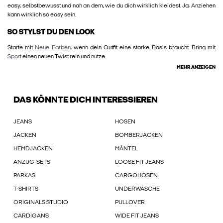
easy, selbstbewusst und nah an dem, wie du dich wirklich kleidest. Ja, Anziehen
kann wirklich so easy sein.
SO STYLST DU DEN LOOK
Starte mit
Neue Farben
, wenn dein Outfit eine starke Basis braucht. Bring mit
Sport
einen neuen Twist rein und nutze
MEHR ANZEIGEN
DAS KÖNNTE DICH INTERESSIEREN
JEANS
HOSEN
JACKEN
BOMBERJACKEN
HEMDJACKEN
MÄNTEL
ANZUG-SETS
LOOSE FIT JEANS
PARKAS
CARGOHOSEN
T-SHIRTS
UNDERWÄSCHE
ORIGINALS STUDIO
PULLOVER
CARDIGANS
WIDE FIT JEANS