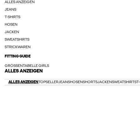
ALLES ANZEIGEN
JEANS
T-SHIRTS
HOSEN
JACKEN
SWEATSHIRTS
STRICKWAREN
FITTING GUIDE
GRÖSSENTABELLE GIRLS
ALLES ANZEIGEN
ALLES ANZEIGEN
TOPSELLER
JEANS
HOSEN
SHORTS
JACKEN
SWEATSHIRTS
T