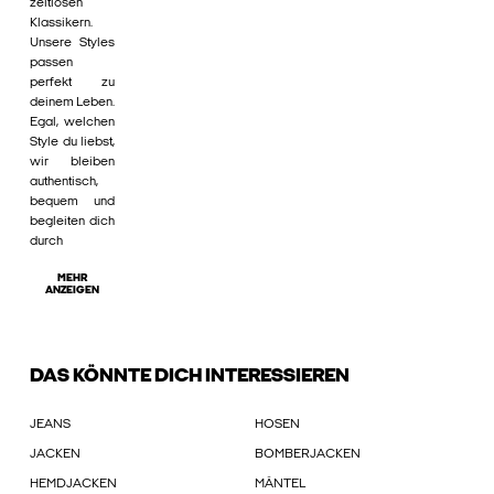
zeitlosen
Klassikern.
Unsere Styles
passen
perfekt zu
deinem Leben.
Egal, welchen
Style du liebst,
wir bleiben
authentisch,
bequem und
begleiten dich
durch
MEHR
ANZEIGEN
DAS KÖNNTE DICH INTERESSIEREN
JEANS
HOSEN
JACKEN
BOMBERJACKEN
HEMDJACKEN
MÄNTEL