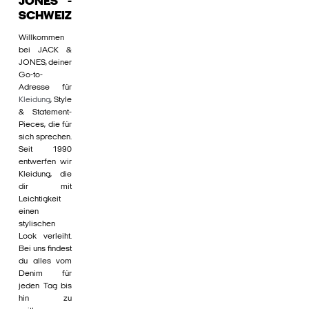
JONES -
SCHWEIZ
Willkommen
bei JACK &
JONES, deiner
Go-to-
Adresse für
Kleidung
, Style
& Statement-
Pieces, die für
sich sprechen.
Seit 1990
entwerfen wir
Kleidung, die
dir mit
Leichtigkeit
einen
stylischen
Look verleiht.
Bei uns findest
du alles vom
Denim für
jeden Tag bis
hin zu