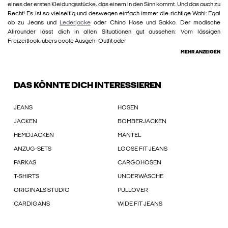
eines der ersten Kleidungsstücke, das einem in den Sinn kommt. Und das auch zu
Recht! Es ist so vielseitig und deswegen einfach immer die richtige Wahl: Egal
ob zu Jeans und
Lederjacke
oder Chino Hose und Sakko. Der modische
Allrounder lässt dich in allen Situationen gut aussehen: Vom lässigen
Freizeitlook, übers coole Ausgeh- Outfit oder
MEHR ANZEIGEN
DAS KÖNNTE DICH INTERESSIEREN
JEANS
HOSEN
JACKEN
BOMBERJACKEN
HEMDJACKEN
MÄNTEL
ANZUG-SETS
LOOSE FIT JEANS
PARKAS
CARGOHOSEN
T-SHIRTS
UNDERWÄSCHE
ORIGINALS STUDIO
PULLOVER
CARDIGANS
WIDE FIT JEANS