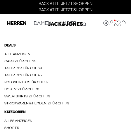
BACK AT IT | JETZT SHOPPEN
BACK AT IT | JETZT SHOPPEN
HERREN
DAMEN
KINDER
DEALS
ALLE ANZEIGEN
CAPS: 2 FÜR CHF 25
T-SHIRTS: 3 FÜR CHF 39
T-SHIRTS: 2 FÜR CHF 45
POLOSHIRTS: 2 FÜR CHF 59
HOSEN: 2 FÜR CHF 70
SWEATSHIRTS: 2 FÜR CHF 79
STRICKWAREN & HEMDEN: 2 FÜR CHF 79
KATEGORIEN
ALLES ANZEIGEN
SHORTS