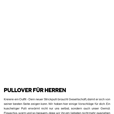
PULLOVER FÜR HERREN
Kreiere ein Outfit - Dein neuer Strickpulli braucht Gesellschaft, damit er sich von
seiner besten Seite zeigen kann. Wir haben hier einige Vorschläge für dich. Ein
kuscheliger Pulli erwärmt nicht nur uns selbst, sondern auch unser Gemüt.
Flauschig, warm und so bequem, dass wir ihn am liebsten nicht mehr ausziehen