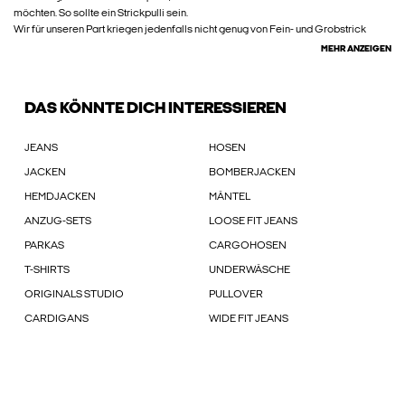
möchten. So sollte ein Strickpulli sein.
Wir für unseren Part kriegen jedenfalls nicht genug von Fein- und Grobstrick
MEHR ANZEIGEN
DAS KÖNNTE DICH INTERESSIEREN
JEANS
HOSEN
JACKEN
BOMBERJACKEN
HEMDJACKEN
MÄNTEL
ANZUG-SETS
LOOSE FIT JEANS
PARKAS
CARGOHOSEN
T-SHIRTS
UNDERWÄSCHE
ORIGINALS STUDIO
PULLOVER
CARDIGANS
WIDE FIT JEANS