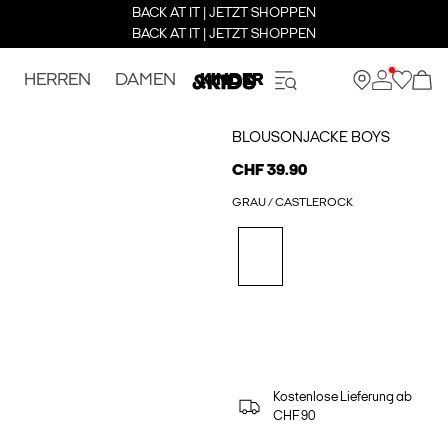
BACK AT IT | JETZT SHOPPEN
BACK AT IT | JETZT SHOPPEN
HERREN
DAMEN
KINDER
BLOUSONJACKE BOYS
CHF 39.90
GRAU / CASTLEROCK
Kostenlose Lieferung ab
CHF 90