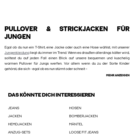
PULLOVER & STRICKJACKEN FÜR
JUNGEN
Egal ob du nun ein T-Shirt, eine Jacke oder auch eine Hose wählst, mit unserer
Jungenkleidung
liegt du immer im Trend. Wenn es draußen allerdings kälter wird,
solltest du auf jeden Fall einen Blick auf unsere bequemen und kuschelig
warmen Pullover für Jungs werfen. Vor allem wenn du zu der Sorte Kinder
gehörst, die sich - egal ob es nun stürmt oder schneit –
MEHR ANZEIGEN
DAS KÖNNTE DICH INTERESSIEREN
JEANS
HOSEN
JACKEN
BOMBERJACKEN
HEMDJACKEN
MÄNTEL
ANZUG-SETS
LOOSE FIT JEANS