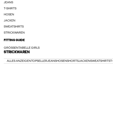
JEANS
T-SHIRTS
HOSEN
JACKEN
SWEATSHIRTS
STRICKWAREN
FITTING GUIDE
GRÖSSENTABELLE GIRLS
STRICKWAREN
ALLES ANZEIGEN
TOPSELLER
JEANS
HOSEN
SHORTS
JACKEN
SWEATSHIRTS
T