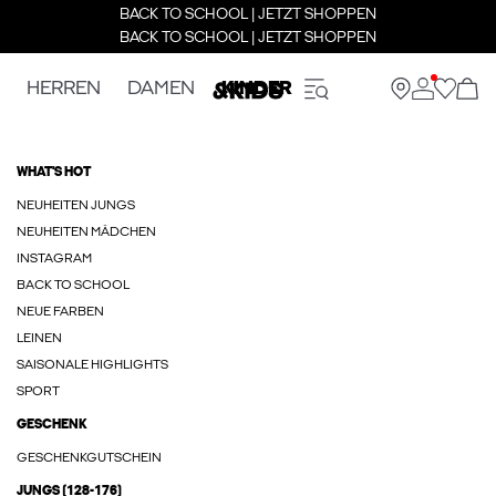
BACK TO SCHOOL | JETZT SHOPPEN
BACK TO SCHOOL | JETZT SHOPPEN
HERREN
DAMEN
KINDER
WHAT'S HOT
NEUHEITEN JUNGS
NEUHEITEN MÄDCHEN
INSTAGRAM
BACK TO SCHOOL
NEUE FARBEN
LEINEN
SAISONALE HIGHLIGHTS
SPORT
GESCHENK
GESCHENKGUTSCHEIN
JUNGS (128-176)