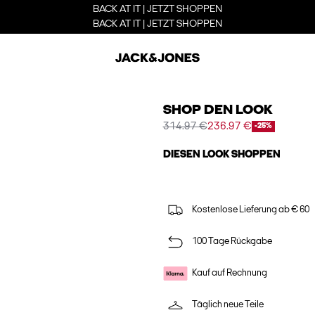
BACK AT IT | JETZT SHOPPEN
BACK AT IT | JETZT SHOPPEN
SHOP DEN LOOK
314.97 €
236.97 €
-25%
DIESEN LOOK SHOPPEN
Kostenlose Lieferung ab € 60
100 Tage Rückgabe
Kauf auf Rechnung
Täglich neue Teile