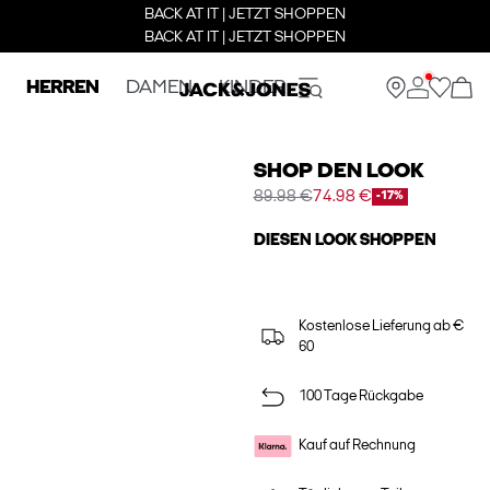
BACK AT IT | JETZT SHOPPEN
BACK AT IT | JETZT SHOPPEN
HERREN
DAMEN
KINDER
SHOP DEN LOOK
89.98 €
74.98 €
-17%
DIESEN LOOK SHOPPEN
Kostenlose Lieferung ab €
60
100 Tage Rückgabe
Kauf auf Rechnung