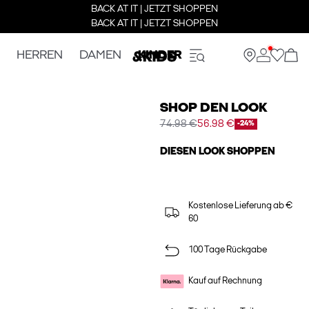
BACK AT IT | JETZT SHOPPEN
BACK AT IT | JETZT SHOPPEN
HERREN
DAMEN
KINDER
SHOP DEN LOOK
74.98 €
56.98 €
-24%
DIESEN LOOK SHOPPEN
Kostenlose Lieferung ab €
60
100 Tage Rückgabe
Kauf auf Rechnung