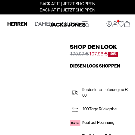
BACK AT IT | JETZT SHOPPEN
BACK AT IT | JETZT SHOPPEN
HERREN
DAMEN
KINDER
SHOP DEN LOOK
179.97 €
107.98 €
-40%
DIESEN LOOK SHOPPEN
Kostenlose Lieferung ab €
60
100 Tage Rückgabe
Kauf auf Rechnung