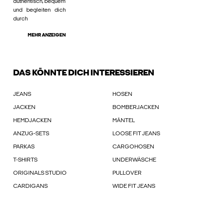
authentisch, bequem
und begleiten dich
durch
MEHR ANZEIGEN
DAS KÖNNTE DICH INTERESSIEREN
JEANS
HOSEN
JACKEN
BOMBERJACKEN
HEMDJACKEN
MÄNTEL
ANZUG-SETS
LOOSE FIT JEANS
PARKAS
CARGOHOSEN
T-SHIRTS
UNDERWÄSCHE
ORIGINALS STUDIO
PULLOVER
CARDIGANS
WIDE FIT JEANS