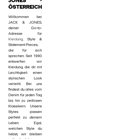
JONES -
ÖSTERREICH
Willkommen bei
JACK & JONES,
deiner Go-to-
Adresse für
Kleidung
, Style &
Statement-Pieces,
die für sich
sprechen. Seit 1990
entwerfen wir
Kleidung, die dir mit
Leichtigkeit einen
stylischen Look
verleiht. Bei uns
findest du alles vom
Denim für jeden Tag
bis hin zu zeitlosen
Klassikern. Unsere
Styles passen
perfekt zu deinem
Leben. Egal,
welchen Style du
liebst, wir bleiben