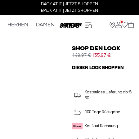
BACK AT IT | JETZT SHOPPEN
BACK AT IT | JETZT SHOPPEN
HERREN
DAMEN
KINDER
SHOP DEN LOOK
149.97 €
135.97 €
DIESEN LOOK SHOPPEN
Kostenlose Lieferung ab €
60
100 Tage Rückgabe
Kauf auf Rechnung