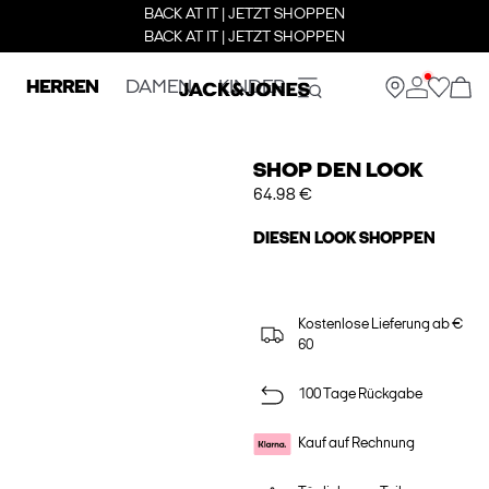
BACK AT IT | JETZT SHOPPEN
BACK AT IT | JETZT SHOPPEN
HERREN
DAMEN
KINDER
SHOP DEN LOOK
64.98 €
DIESEN LOOK SHOPPEN
Kostenlose Lieferung ab €
60
100 Tage Rückgabe
Kauf auf Rechnung