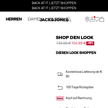
BACK AT IT | JETZT SHOPPEN
BACK AT IT | JETZT SHOPPEN
HERREN
DAMEN
KINDER
SHOP DEN LOOK
139.98 €
104.99 €
-25%
DIESEN LOOK SHOPPEN
Kostenlose Lieferung ab €
60
100 Tage Rückgabe
Kauf auf Rechnung