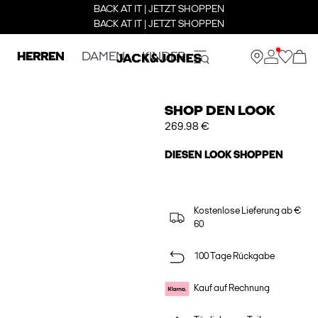
BACK AT IT | JETZT SHOPPEN
BACK AT IT | JETZT SHOPPEN
HERREN
DAMEN
KINDER
SHOP DEN LOOK
269.98 €
DIESEN LOOK SHOPPEN
Kostenlose Lieferung ab €
60
100 Tage Rückgabe
Kauf auf Rechnung