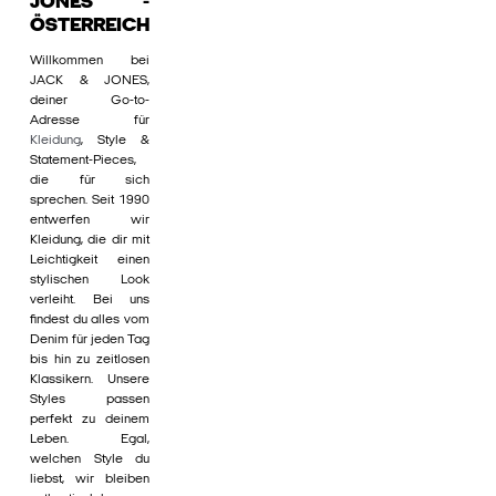
JONES -
ÖSTERREICH
Willkommen bei
JACK & JONES,
deiner Go-to-
Adresse für
Kleidung
, Style &
Statement-Pieces,
die für sich
sprechen. Seit 1990
entwerfen wir
Kleidung, die dir mit
Leichtigkeit einen
stylischen Look
verleiht. Bei uns
findest du alles vom
Denim für jeden Tag
bis hin zu zeitlosen
Klassikern. Unsere
Styles passen
perfekt zu deinem
Leben. Egal,
welchen Style du
liebst, wir bleiben