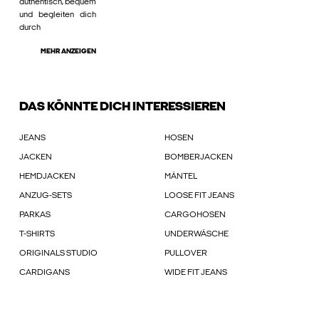
authentisch, bequem
und begleiten dich
durch
MEHR ANZEIGEN
DAS KÖNNTE DICH INTERESSIEREN
JEANS
HOSEN
JACKEN
BOMBERJACKEN
HEMDJACKEN
MÄNTEL
ANZUG-SETS
LOOSE FIT JEANS
PARKAS
CARGOHOSEN
T-SHIRTS
UNDERWÄSCHE
ORIGINALS STUDIO
PULLOVER
CARDIGANS
WIDE FIT JEANS