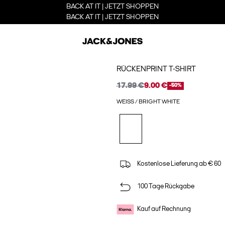
BACK AT IT | JETZT SHOPPEN
BACK AT IT | JETZT SHOPPEN
RÜCKENPRINT T-SHIRT
17.99 €
9.00 €
-50%
WEISS / BRIGHT WHITE
Kostenlose Lieferung ab € 60
100 Tage Rückgabe
Kauf auf Rechnung