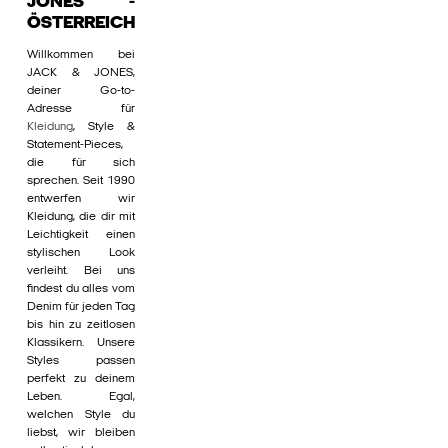
JONES -
ÖSTERREICH
Willkommen bei
JACK & JONES,
deiner Go-to-
Adresse für
Kleidung
, Style &
Statement-Pieces,
die für sich
sprechen. Seit 1990
entwerfen wir
Kleidung, die dir mit
Leichtigkeit einen
stylischen Look
verleiht. Bei uns
findest du alles vom
Denim für jeden Tag
bis hin zu zeitlosen
Klassikern. Unsere
Styles passen
perfekt zu deinem
Leben. Egal,
welchen Style du
liebst, wir bleiben