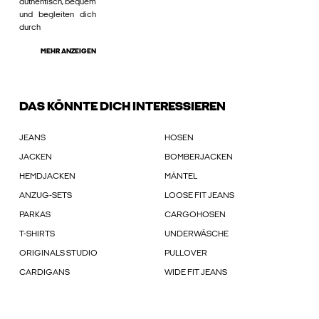
authentisch, bequem
und begleiten dich
durch
MEHR ANZEIGEN
DAS KÖNNTE DICH INTERESSIEREN
JEANS
HOSEN
JACKEN
BOMBERJACKEN
HEMDJACKEN
MÄNTEL
ANZUG-SETS
LOOSE FIT JEANS
PARKAS
CARGOHOSEN
T-SHIRTS
UNDERWÄSCHE
ORIGINALS STUDIO
PULLOVER
CARDIGANS
WIDE FIT JEANS