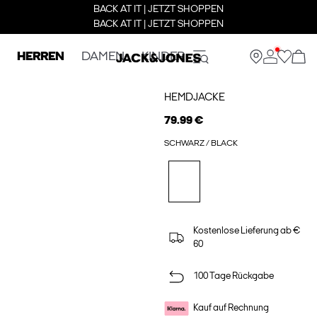
BACK AT IT | JETZT SHOPPEN
BACK AT IT | JETZT SHOPPEN
HERREN
DAMEN
KINDER
HEMDJACKE
79.99 €
SCHWARZ / BLACK
Kostenlose Lieferung ab €
60
100 Tage Rückgabe
Kauf auf Rechnung