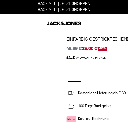
BACK AT IT | JETZT SHOPPEN
BACK AT IT | JETZT SHOPPEN
EINFARBIG GESTRICKTES HEM
49.99 €
25.00 €
-50%
SALE:
SCHWARZ / BLACK
Kostenlose Lieferung ab € 60
100 Tage Rückgabe
Kauf auf Rechnung