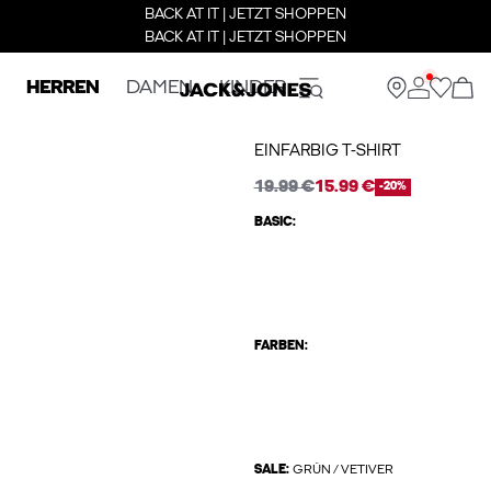
BACK AT IT | JETZT SHOPPEN
BACK AT IT | JETZT SHOPPEN
HERREN
DAMEN
KINDER
EINFARBIG T-SHIRT
19.99 €
15.99 €
-20%
BASIC:
FARBEN:
SALE:
GRÜN / VETIVER