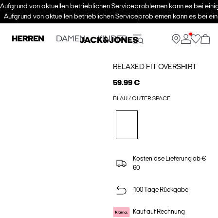
Aufgrund von aktuellen betrieblichen Serviceproblemen kann es bei eini
Aufgrund von aktuellen betrieblichen Serviceproblemen kann es bei ein
HERREN
DAMEN
KINDER
RELAXED FIT OVERSHIRT
59.99 €
BLAU / OUTER SPACE
Kostenlose Lieferung ab €
60
100 Tage Rückgabe
Kauf auf Rechnung