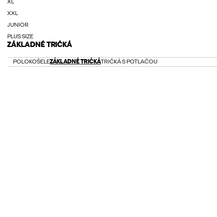
XL
XXL
JUNIOR
PLUS SIZE
ZÁKLADNÉ TRIČKÁ
POLOKOŠELE
ZÁKLADNÉ TRIČKÁ
TRIČKÁ S POTLAČOU