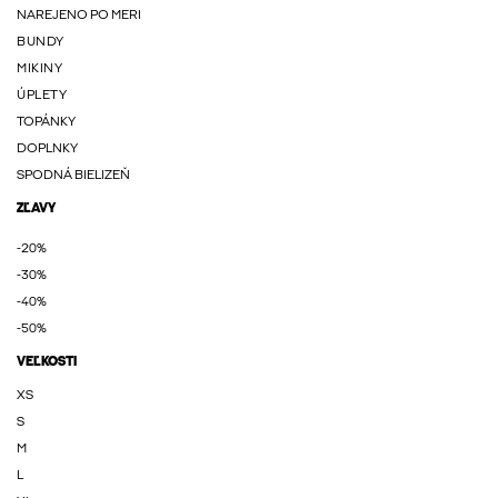
NAREJENO PO MERI
BUNDY
MIKINY
ÚPLETY
TOPÁNKY
DOPLNKY
SPODNÁ BIELIZEŇ
ZĽAVY
-20%
-30%
-40%
-50%
VEĽKOSTI
XS
S
M
L