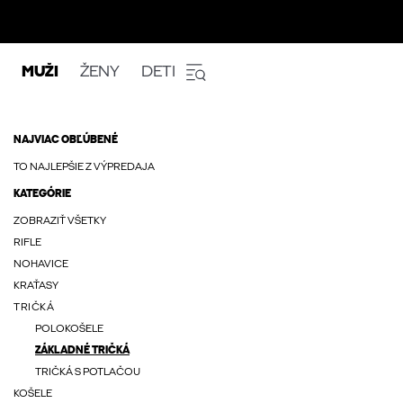
MUŽI
ŽENY
DETI
NAJVIAC OBĽÚBENÉ
TO NAJLEPŠIE Z VÝPREDAJA
KATEGÓRIE
ZOBRAZIŤ VŠETKY
RIFLE
NOHAVICE
KRAŤASY
TRIČKÁ
POLOKOŠELE
ZÁKLADNÉ TRIČKÁ
TRIČKÁ S POTLAČOU
KOŠELE