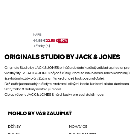
NÁPIS
44.99 €
22.50 €
-50%
Farby (4)
ORIGINALS STUDIO BY JACK & JONES
Originals Studio by JACK & JONES prináša do šatníka čistý základ a priestor pre
vlastný štýl. V JACK & JONES nájdeš kúsky, ktoré sa ľahko nosia, ľahko kombinujú
& zvládnu každý plán. Začni s
rifle
, keď chceš look posunúť ďalej.
Drž outfit jednoduchý s čistými vrstvami, silnými basic kúskami alebo denimom.
Strih, farba & detaily nastavujú mood.
Objav výber v JACK & JONES & nájdi kúsky pre svoj ďalší move.
MOHLO BY VÁS ZAUJÍMAŤ
DŽÍNSY
NOHAVICE