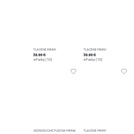
TLAČENÉ MIKINY
TLAČENÉ MIKINY
39.99 €
39.99 €
Farby (10)
Farby (10)
JEDNODUCHÉ FLÍSOVÁ MIKINA
TLAČENÉ MIKINY