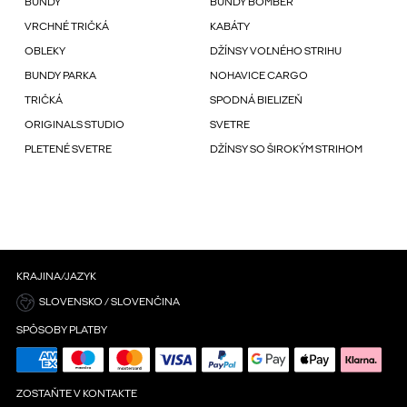
BUNDY
BUNDY BOMBER
VRCHNÉ TRIČKÁ
KABÁTY
OBLEKY
DŽÍNSY VOĽNÉHO STRIHU
BUNDY PARKA
NOHAVICE CARGO
TRIČKÁ
SPODNÁ BIELIZEŇ
ORIGINALS STUDIO
SVETRE
PLETENÉ SVETRE
DŽÍNSY SO ŠIROKÝM STRIHOM
KRAJINA/JAZYK
SLOVENSKO / SLOVENČINA
SPÔSOBY PLATBY
ZOSTAŇTE V KONTAKTE