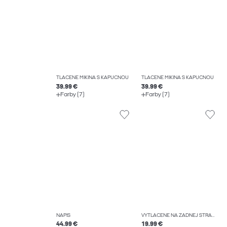
TLAČENÉ MIKINA S KAPUCŇOU
TLAČENÉ MIKINA S KAPUCŇOU
39.99 €
39.99 €
Farby (7)
Farby (7)
NÁPIS
VYTLAČENÉ NA ZADNEJ STRANE TRIČKO
44.99 €
19.99 €