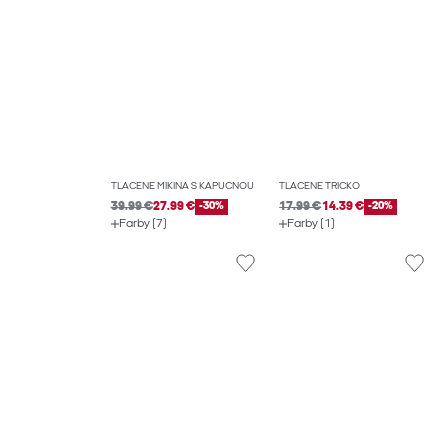
TLAČENÉ MIKINA S KAPUCŇOU
TLAČENÉ TRIČKO
39.99 €
27.99 €
-30%
17.99 €
14.39 €
-20%
Farby (7)
Farby (1)