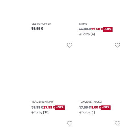
VESTA PUFFER
NÁPIS
59.99 €
44.99 €
22.50 €
-50%
Farby (4)
TLAČENÉ MIKINY
TLAČENÉ TRIČKO
39.99 €
27.99 €
-30%
17.99 €
9.00 €
-50%
Farby (10)
Farby (1)