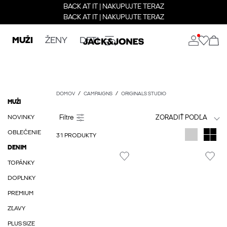
BACK AT IT | NAKUPUJTE TERAZ
BACK AT IT | NAKUPUJTE TERAZ
MUŽI
ŽENY
DETI
DOMOV
CAMPAIGNS
ORIGINALS STUDIO
MUŽI
NOVINKY
ZORADIŤ PODĽA
OBLEČENIE
31 PRODUKTY
DENIM
TOPÁNKY
DOPLNKY
PREMIUM
ZĽAVY
PLUS SIZE