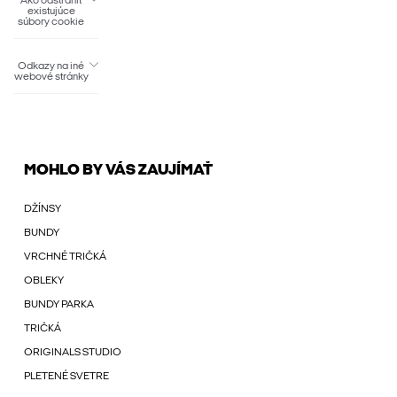
Ako odstrániť
existujúce
súbory cookie
Odkazy na iné
webové stránky
MOHLO BY VÁS ZAUJÍMAŤ
DŽÍNSY
BUNDY
VRCHNÉ TRIČKÁ
OBLEKY
BUNDY PARKA
TRIČKÁ
ORIGINALS STUDIO
PLETENÉ SVETRE