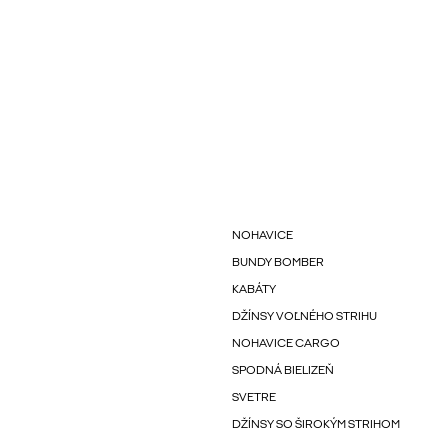
NOHAVICE
BUNDY BOMBER
KABÁTY
DŽÍNSY VOĽNÉHO STRIHU
NOHAVICE CARGO
SPODNÁ BIELIZEŇ
SVETRE
DŽÍNSY SO ŠIROKÝM STRIHOM