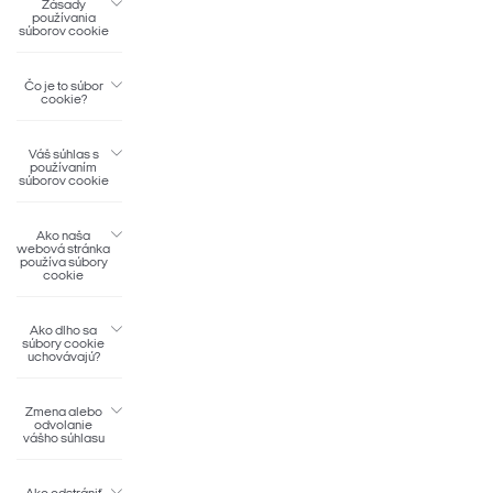
Zásady
používania
súborov cookie
Čo je to súbor
cookie?
Váš súhlas s
používaním
súborov cookie
Ako naša
webová stránka
používa súbory
cookie
Ako dlho sa
súbory cookie
uchovávajú?
Zmena alebo
odvolanie
vášho súhlasu