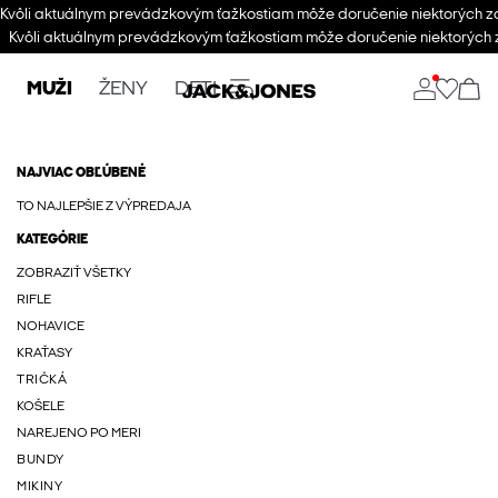
Kvôli aktuálnym prevádzkovým ťažkostiam môže doručenie niektorých zási
Kvôli aktuálnym prevádzkovým ťažkostiam môže doručenie niektorých zás
MUŽI
ŽENY
DETI
NAJVIAC OBĽÚBENÉ
TO NAJLEPŠIE Z VÝPREDAJA
KATEGÓRIE
ZOBRAZIŤ VŠETKY
RIFLE
NOHAVICE
KRAŤASY
TRIČKÁ
KOŠELE
NAREJENO PO MERI
BUNDY
MIKINY