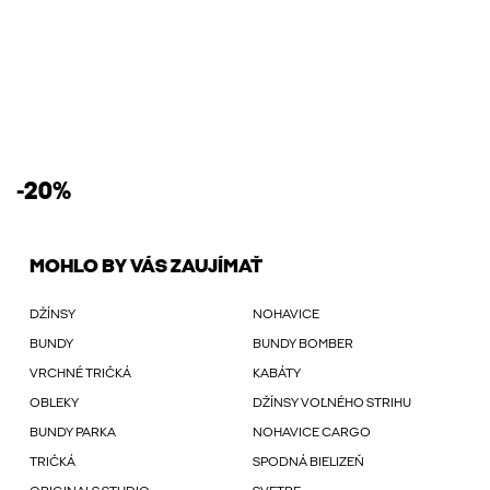
-20%
MOHLO BY VÁS ZAUJÍMAŤ
DŽÍNSY
NOHAVICE
BUNDY
BUNDY BOMBER
VRCHNÉ TRIČKÁ
KABÁTY
OBLEKY
DŽÍNSY VOĽNÉHO STRIHU
BUNDY PARKA
NOHAVICE CARGO
TRIČKÁ
SPODNÁ BIELIZEŇ