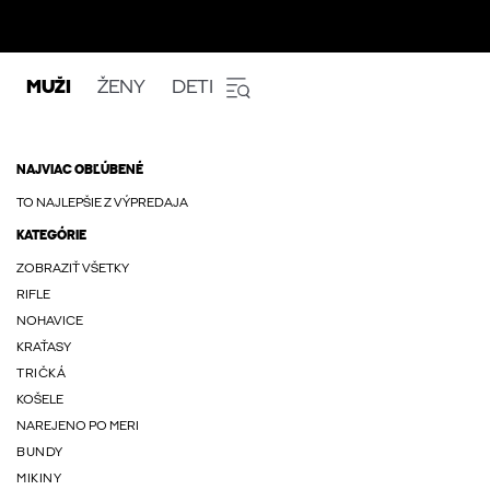
MUŽI
ŽENY
DETI
NAJVIAC OBĽÚBENÉ
TO NAJLEPŠIE Z VÝPREDAJA
KATEGÓRIE
ZOBRAZIŤ VŠETKY
RIFLE
NOHAVICE
KRAŤASY
TRIČKÁ
KOŠELE
NAREJENO PO MERI
BUNDY
MIKINY