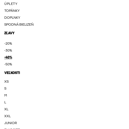
ÚPLETY
TOPÁNKY
DOPLNKY
SPODNÁ BIELIZEŇ
ZĽAVY
-20%
-30%
-40%
-50%
VEĽKOSTI
XS
S
M
L
XL
XXL
JUNIOR