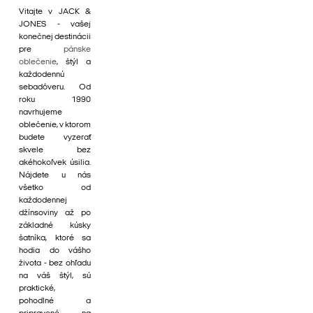
Vitajte v JACK &
JONES - vašej
konečnej destinácii
pre
pánske
oblečenie
, štýl a
každodennú
sebadôveru. Od
roku 1990
navrhujeme
oblečenie, v ktorom
budete vyzerať
skvele bez
akéhokoľvek úsilia.
Nájdete u nás
všetko od
každodennej
džínsoviny až po
základné kúsky
šatníka, ktoré sa
hodia do vášho
života - bez ohľadu
na váš štýl, sú
praktické,
pohodlné a