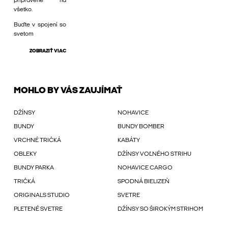
pripravené na
všetko.
Buďte v spojení so
svetom
ZOBRAZIŤ VIAC
MOHLO BY VÁS ZAUJÍMAŤ
DŽÍNSY
NOHAVICE
BUNDY
BUNDY BOMBER
VRCHNÉ TRIČKÁ
KABÁTY
OBLEKY
DŽÍNSY VOĽNÉHO STRIHU
BUNDY PARKA
NOHAVICE CARGO
TRIČKÁ
SPODNÁ BIELIZEŇ
ORIGINALS STUDIO
SVETRE
PLETENÉ SVETRE
DŽÍNSY SO ŠIROKÝM STRIHOM