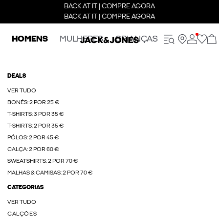
BACK AT IT | COMPRE AGORA
BACK AT IT | COMPRE AGORA
HOMENS
MULHERES
CRIANÇAS
DEALS
VER TUDO
BONÉS: 2 POR 25 €
T-SHIRTS: 3 POR 35 €
T-SHIRTS: 2 POR 35 €
PÓLOS: 2 POR 45 €
CALÇA: 2 POR 60 €
SWEATSHIRTS: 2 POR 70 €
MALHAS & CAMISAS: 2 POR 70 €
CATEGORIAS
VER TUDO
CALÇÕES