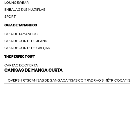
LOUNGEWEAR
EMBALAGENS MÚLTIPLAS
SPORT
GUIA DE TAMANHOS
GUIA DE TAMANHOS
GUIA DE CORTE DE JEANS
GUIA DE CORTE DE CALÇAS
THE PERFECT GIFT
CARTÃO DE OFERTA
CAMISAS DE MANGA CURTA
OVERSHIRTS
CAMISAS DE GANGA
CAMISAS COM PADRÃO SIMÉTRICO
CAMIS