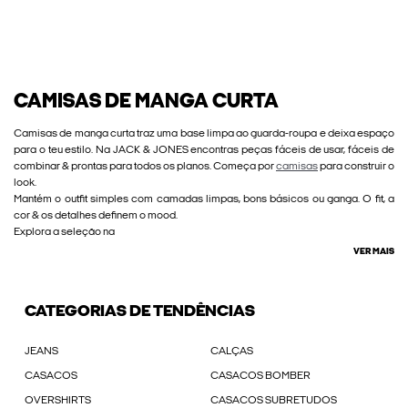
CAMISAS DE MANGA CURTA
Camisas de manga curta traz uma base limpa ao guarda-roupa e deixa espaço
para o teu estilo. Na JACK & JONES encontras peças fáceis de usar, fáceis de
combinar & prontas para todos os planos. Começa por
camisas
para construir o
look.
Mantém o outfit simples com camadas limpas, bons básicos ou ganga. O fit, a
cor & os detalhes definem o mood.
Explora a seleção na
VER MAIS
CATEGORIAS DE TENDÊNCIAS
JEANS
CALÇAS
CASACOS
CASACOS BOMBER
OVERSHIRTS
CASACOS SUBRETUDOS