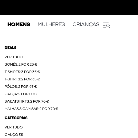
HOMENS
MULHERES
CRIANÇAS
DEALS
VER TUDO
BONÉS: 2 POR 25 €
T-SHIRTS: 3 POR 35 €
T-SHIRTS: 2 POR 35 €
PÓLOS: 2 POR 45 €
CALÇA: 2 POR 60 €
SWEATSHIRTS: 2 POR 70 €
MALHAS & CAMISAS: 2 POR 70 €
CATEGORIAS
VER TUDO
CALÇÕES