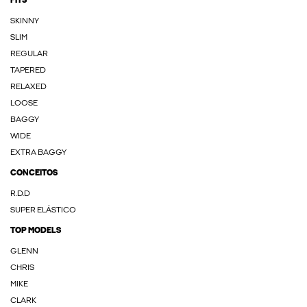
FITS
SKINNY
SLIM
REGULAR
TAPERED
RELAXED
LOOSE
BAGGY
WIDE
EXTRA BAGGY
CONCEITOS
R.D.D
SUPER ELÁSTICO
TOP MODELS
GLENN
CHRIS
MIKE
CLARK