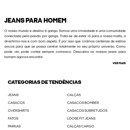
JEANS PARA HOMEM
O nosso mundo e destino é ganga. Somos uma irmandade e uma comunidade
conectada pela paixão por ganga. Trata-se de estar lá para a nossa malta, a
divertirmo-nos e com bom aspeto. É por isso que criámos centenas de estilos
únicos para que se possa centrar totalmente no seu próprio universo. Como
pode ver, pode contar sempre connosco. Descubra os nossos jeans para
homem agora e encontre
VER MAIS
CATEGORIAS DE TENDÊNCIAS
JEANS
CALÇAS
CASACOS
CASACOS BOMBER
OVERSHIRTS
CASACOS SUBRETUDOS
FATOS
LOOSE FIT JEANS
PARKAS
CALÇAS CARGO