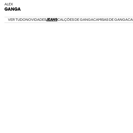
ALEX
GANGA
VER TUDO
NOVIDADES
JEANS
CALÇÕES DE GANGA
CAMISAS DE GANGA
CA