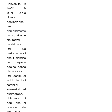
Benvenuto in
JACK &
JONES - la tua
ultima
destinazione
per
abbigliamento
uomo
, stile e
sicurezza
quotidiana.
Dal 1990
creiamo abiti
che ti donano
un aspetto
deciso senza
alcuno sforzo.
Dal denim di
tutti i giorni ai
semplici
essenziali del
guardaroba,
abbiamo i
capi che si
adattano alla