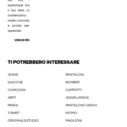
tua vita -
qualunque sia
il tuo stile, lo
manteniamo
reale, comodo
e pronto per
qualsiasi
VEDI DI PIÙ
TI POTREBBERO INTERESSARE
JEANS
PANTALONI
GIACCHE
BOMBER
CAMICIONI
CAPPOTTI
ABITI
JEANS LARGHI
PARKA
PANTALONI CARGO
T-SHIRT
INTIMO
ORIGINALS STUDIO
MAGLIONI