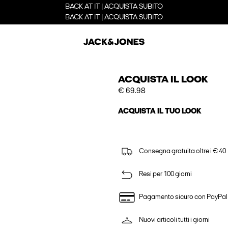
BACK AT IT | ACQUISTA SUBITO
BACK AT IT | ACQUISTA SUBITO
ACQUISTA IL LOOK
€ 69.98
ACQUISTA IL TUO LOOK
Consegna gratuita oltre i € 40
Resi per 100 giorni
Pagamento sicuro con PayPal
Nuovi articoli tutti i giorni