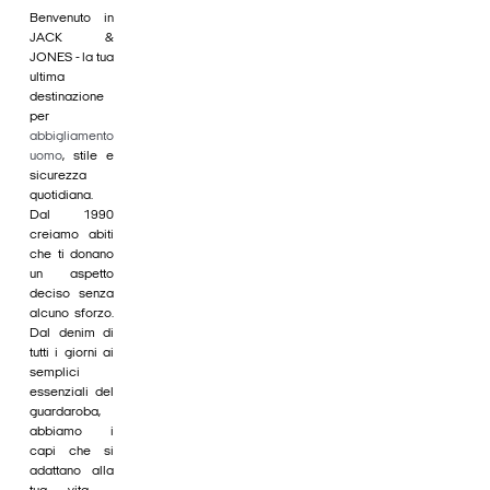
Benvenuto in
JACK &
JONES - la tua
ultima
destinazione
per
abbigliamento
uomo
, stile e
sicurezza
quotidiana.
Dal 1990
creiamo abiti
che ti donano
un aspetto
deciso senza
alcuno sforzo.
Dal denim di
tutti i giorni ai
semplici
essenziali del
guardaroba,
abbiamo i
capi che si
adattano alla