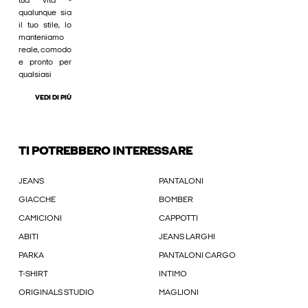
tua vita -
qualunque sia
il tuo stile, lo
manteniamo
reale, comodo
e pronto per
qualsiasi
VEDI DI PIÙ
TI POTREBBERO INTERESSARE
JEANS
PANTALONI
GIACCHE
BOMBER
CAMICIONI
CAPPOTTI
ABITI
JEANS LARGHI
PARKA
PANTALONI CARGO
T-SHIRT
INTIMO
ORIGINALS STUDIO
MAGLIONI