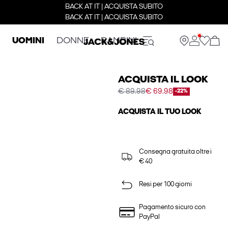
BACK AT IT | ACQUISTA SUBITO
BACK AT IT | ACQUISTA SUBITO
UOMINI
DONNE
BAMBINI
ACQUISTA IL LOOK
€ 89.98
€ 69.98
-22%
ACQUISTA IL TUO LOOK
Consegna gratuita oltre i
€ 40
Resi per 100 giorni
Pagamento sicuro con
PayPal