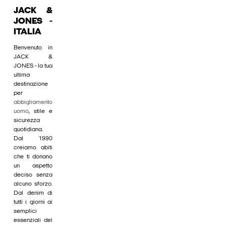
JACK &
JONES -
ITALIA
Benvenuto in
JACK &
JONES - la tua
ultima
destinazione
per
abbigliamento
uomo
, stile e
sicurezza
quotidiana.
Dal 1990
creiamo abiti
che ti donano
un aspetto
deciso senza
alcuno sforzo.
Dal denim di
tutti i giorni ai
semplici
essenziali del