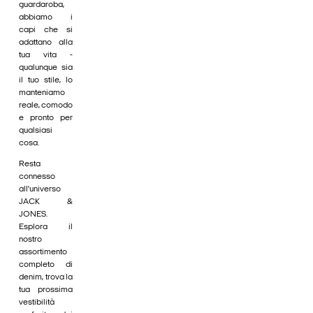
guardaroba,
abbiamo i
capi che si
adattano alla
tua vita -
qualunque sia
il tuo stile, lo
manteniamo
reale, comodo
e pronto per
qualsiasi
cosa.
Resta
connesso
all'universo
JACK &
JONES.
Esplora il
nostro
assortimento
completo di
denim, trova la
tua prossima
vestibilità