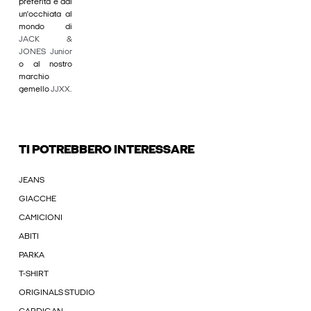
preferita e dai
un'occhiata al
mondo di
JACK &
JONES Junior
o al nostro
marchio
gemello
JJXX
.
TI POTREBBERO INTERESSARE
JEANS
GIACCHE
CAMICIONI
ABITI
PARKA
T-SHIRT
ORIGINALS STUDIO