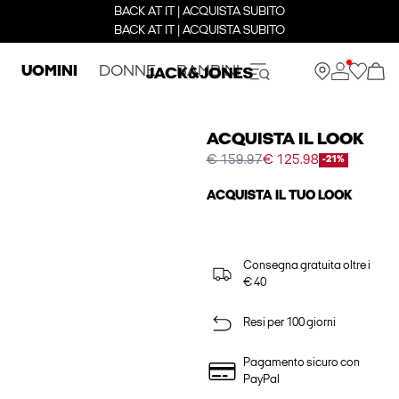
BACK AT IT | ACQUISTA SUBITO
BACK AT IT | ACQUISTA SUBITO
UOMINI
DONNE
BAMBINI
ACQUISTA IL LOOK
€ 159.97
€ 125.98
-21%
ACQUISTA IL TUO LOOK
Consegna gratuita oltre i
€ 40
Resi per 100 giorni
Pagamento sicuro con
PayPal